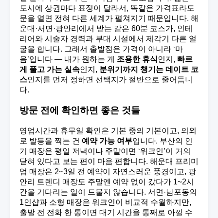
도시에 상권마다 표정이 달라서, 똑같은 가격표라도
문을 열면 전혀 다른 세계가 펼쳐지기 때문입니다. 해
운대·서면·광안리에서 받는 같은 60분 코스가, 인테
리어와 시술자 경력과 부대 시설에서 제각기 다른 얼
굴을 합니다. 그래서 출발점은 가격이 아니라 ‘마
음’입니다 — 내가 원하는 게
조용한 휴식
인지,
빠르
게 풀고 가는 실속
인지,
분위기까지 챙기는 데이트 코
스
인지를 먼저 정하면 선택지가 절반으로 줄어듭니
다.
방문 전에 확인하면 좋은 것들
영업시간과 휴무일 확인은 기본 중의 기본이고, 의외
로 발등을 찍는 건
예약 가능 여부
입니다. 부산의 인
기 매장은 평일 저녁이나 주말이면 ‘워크인’이 거의
닫혀 있다고 보는 편이 마음 편합니다. 해운대 프리미
엄 매장은 2~3일 전 예약이 자연스러운 풍경이고, 광
안리 트렌디 매장도 주말엔 예약 없이 갔다가 1~2시
간을 기다리는 일이 드물지 않습니다. 서면·남포동의
1인샵과 소형 매장은 워크인이 비교적 수월하지만,
출발 전 전화 한 통이면 대기 시간을 통째로 아낄 수