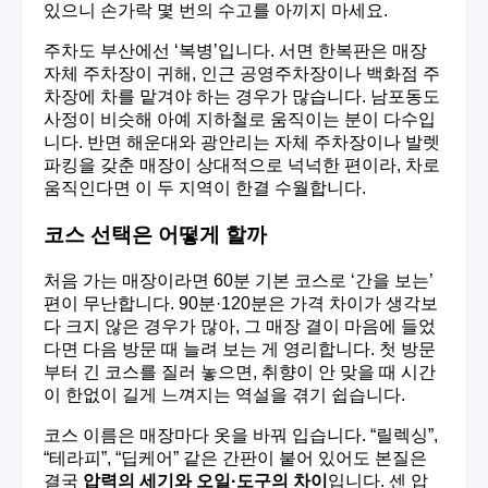
있으니 손가락 몇 번의 수고를 아끼지 마세요.
주차도 부산에선 ‘복병’입니다. 서면 한복판은 매장
자체 주차장이 귀해, 인근 공영주차장이나 백화점 주
차장에 차를 맡겨야 하는 경우가 많습니다. 남포동도
사정이 비슷해 아예 지하철로 움직이는 분이 다수입
니다. 반면 해운대와 광안리는 자체 주차장이나 발렛
파킹을 갖춘 매장이 상대적으로 넉넉한 편이라, 차로
움직인다면 이 두 지역이 한결 수월합니다.
코스 선택은 어떻게 할까
처음 가는 매장이라면 60분 기본 코스로 ‘간을 보는’
편이 무난합니다. 90분·120분은 가격 차이가 생각보
다 크지 않은 경우가 많아, 그 매장 결이 마음에 들었
다면 다음 방문 때 늘려 보는 게 영리합니다. 첫 방문
부터 긴 코스를 질러 놓으면, 취향이 안 맞을 때 시간
이 한없이 길게 느껴지는 역설을 겪기 쉽습니다.
코스 이름은 매장마다 옷을 바꿔 입습니다. “릴렉싱”,
“테라피”, “딥케어” 같은 간판이 붙어 있어도 본질은
결국
압력의 세기와 오일·도구의 차이
입니다. 센 압